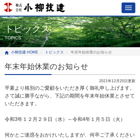
Togg
navig
トピックス
TOPICS
小柳技建 HOME
トピックス
年末年始休業のお知らせ
年末年始休業のお知らせ
2021年12月20日更新
平素より格別のご愛顧をいただき厚く御礼申し上げます。
さて誠に勝手ながら、下記の期間を年末年始休業とさせて
いただきます。
令和3年１２月２９日（水）～令和4年１月５日（火）
何かとご迷惑をおかけいたしますが、何卒ご了承ください